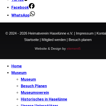
Facebook
WhatsApp
© 2024 - 2026
Heimatverein Haselünne e.V.
|
Impressum
|
Konta
Startseite
|
Mitglied werden
|
Besuch planen
Website & Design by
element5
Home
Museum
Museum
Besuch Planen
Museumsverein
Historisches in Haselünne
Unsere Unterstützer