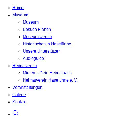
Skip
Skip
Home
to
to
Museum
Navigation
Content
Museum
Besuch Planen
Museumsverein
Historisches in Haselünne
Unsere Unterstützer
Audioguide
Heimatverein
Mieten – Dein Heimathaus
Heimatverein Haselünne e. V.
Veranstaltungen
Galerie
Kontakt